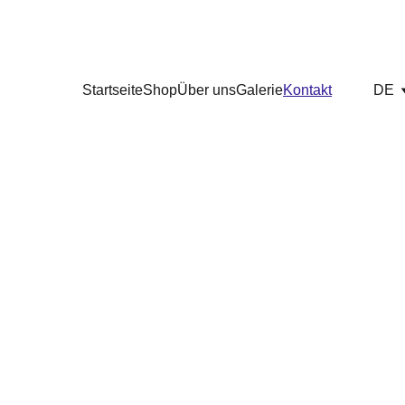
GET EXCLUSIVE DISCOUNTS ON PREMIUM LUBRICANTS
Startseite
Shop
Über uns
Galerie
Kontakt
DE
Kontakt
Email*